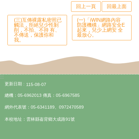
園
回上一頁
回最上面
成
(三)互傳裸露私密照已
(一)「iWIN網路內容
果
觸法，拒絕兒少性剝
防護機構」網路安全E
削，不拍、不持 有、
起來，兒少上網安 全
不傳送，保護你和
最放心。
宣
我。
導
專
區
:::
快
更新日期
115-08-07
速
總機：05-6962013 傳真：05-6967585
連
網外代表號：05-6341189、0972470589
結
本校地址：雲林縣崙背鄉大成路91號
行
政