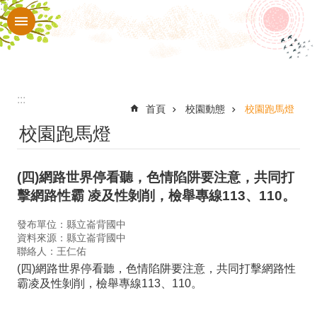
:::
跳到主要內容區塊
進
階
搜
尋
:::
校
首頁
校園動態
校園跑馬燈
校園跑馬燈
園
動
(四)網路世界停看聽，色情陷阱要注意，共同打
態
擊網路性霸 凌及性剝削，檢舉專線113、110。
認
發布單位：縣立崙背國中
識
資料來源：縣立崙背國中
本
聯絡人：王仁佑
(四)網路世界停看聽，色情陷阱要注意，共同打擊網路性
校
霸凌及性剝削，檢舉專線113、110。
校