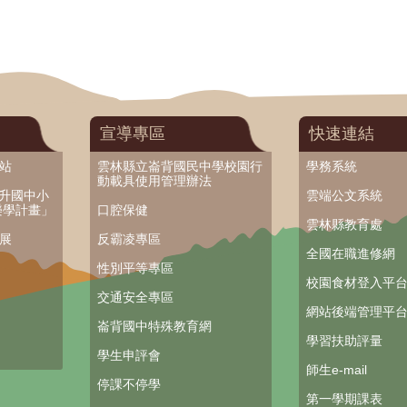
宣導專區
快速連結
網站
雲林縣立崙背國民中學校園行
學務系統
動載具使用管理辦法
提升國中小
雲端公文系統
樂學計畫」
口腔保健
雲林縣教育處
業展
反霸凌專區
全國在職進修網
性別平等專區
校園食材登入平
交通安全專區
網站後端管理平
崙背國中特殊教育網
學習扶助評量
學生申評會
師生e-mail
停課不停學
第一學期課表