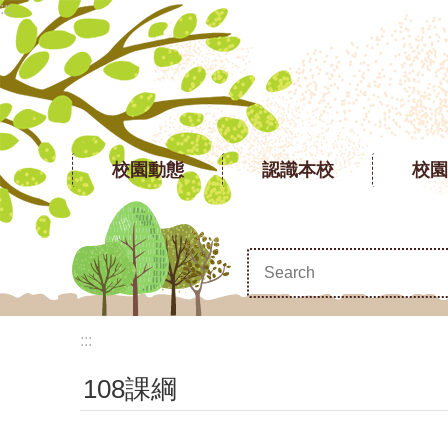
:::
跳到主要內容區塊
校園動態
認識本校
校園
:::
108課綱