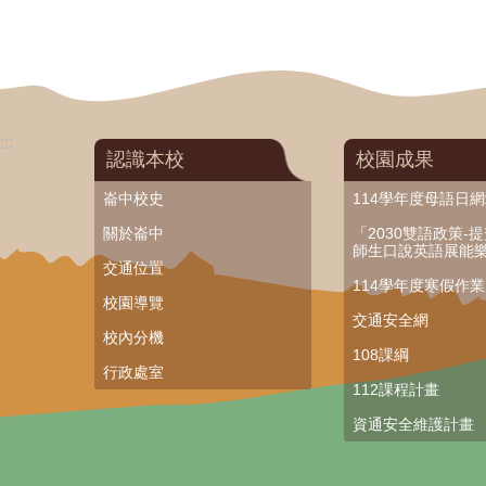
:::
認識本校
校園成果
崙中校史
114學年度母語日
關於崙中
「2030雙語政策-
師生口說英語展能
交通位置
114學年度寒假作
校園導覽
交通安全網
校內分機
108課綱
行政處室
112課程計畫
資通安全維護計畫