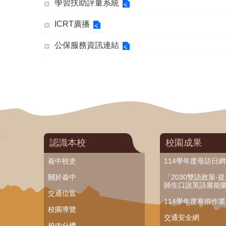
學習扶助評量系統
ICRT廣播
公保服務資訊連結
:::
認識本校
校園成果
崙中校史
114學年度母語日
關於崙中
「2030雙語政策-
師生口說英語展能
交通位置
114學年度寒假作
校園導覽
交通安全網
校內分機