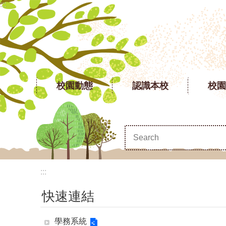
:::
跳到主要內容區塊
校園動態
認識本校
校園
:::
快速連結
學務系統