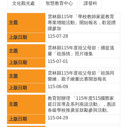
園
文化觀光處
智慧教育中心
課發科
成
雲林縣115年「學校教師家庭教育
果
專業增能活動」開始報名，歡迎踴
躍參加
宣
115-07-28
導
雲林縣115年度祖父母節：捕捉溫
專
馨「祖孫情」照片徵集
區
115-07-01
快
雲林縣115年度祖父母節「祖孫同
樂繪」親子繪畫比賽開放報名
速
115-06-09
連
教育部辦理 「115年度515國際家
結
庭日宣導及系列座談活動」，惠請
行
各級學校推廣並鼓勵參與活動。
115-04-29
政