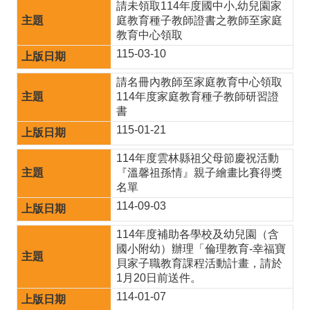
填
請未領取114年度國中小,幼兒園家
庭教育種子教師證書之教師至家庭
報
教育中心領取
課
115-03-10
程
請名冊內教師至家庭教育中心領取
114年度家庭教育種子教師研習證
計
書
畫
115-01-21
新
114年度雲林縣祖父母節慶祝活動
生
『溫馨祖孫情』親子繪畫比賽得獎
名單
專
114-09-03
區
114年度補助各學校及幼兒園（含
國小附幼）辦理「倫理教育-幸福寶
回
貝家子職教育課程活動計畫，請於
首
1月20日前送件。
頁
114-01-07
網