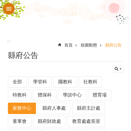
:::
跳到主要內容區塊
進
階
搜
尋
:::
校
首頁
校園動態
縣府公告
縣府公告
園
動
態
全部
學管科
國教科
社教科
認
識
特教科
體保科
學諮中心
體育場
本
家教中心
縣府人事處
縣府主計處
校
童軍會
縣府財政處
教育處處長室
校