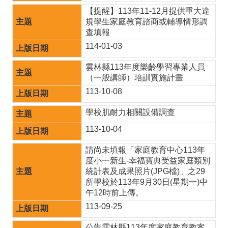
站
【提醒】113年11-12月提供重大違
導
規學生家庭教育諮商或輔導情形調
覽
查填報
114-01-03
雲
林
雲林縣113年度樂齡學習專業人員
縣
（一般講師）培訓實施計畫
教
育
113-10-08
網
學校肌耐力相關設備調查
網
113-10-04
站
資
請尚未填報「家庭教育中心113年
料
度小一新生-幸福寶典受益家庭類別
開
統計表及成果照片(JPG檔)」之29
放
所學校於113年9月30日(星期一)中
宣
午12時前上傳。
告
113-09-25
隱
公告雲林縣113年度家庭教育教案