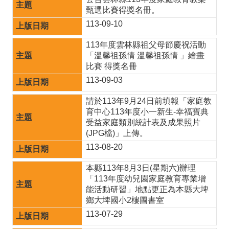
私
甄選比賽得獎名冊。
權
宣
113-09-10
告
113年度雲林縣祖父母節慶祝活動
資
「溫馨祖孫情 溫馨祖孫情 」繪畫
訊
比賽 得獎名冊
安
113-09-03
全
政
請於113年9月24日前填報「家庭教
策
育中心113年度小一新生-幸福寶典
受益家庭類別統計表及成果照片
(JPG檔)」上傳。
113-08-20
本縣113年8月3日(星期六)辦理
「113年度幼兒園家庭教育專業增
能活動研習」地點更正為本縣大埤
鄉大埤國小2樓圖書室
113-07-29